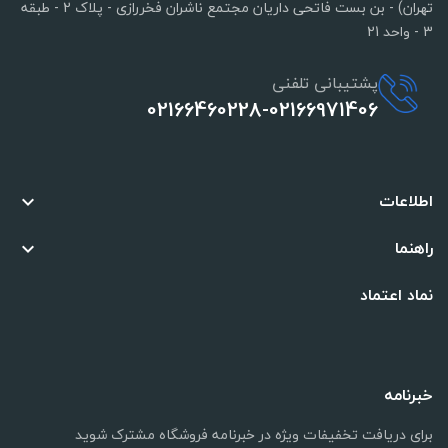
تهران) - بن بست فاتحی داریان مجتمع ناشران فخررازی - پلاک 2 - طبقه
3 - واحد 21
پشتیبانی تلفنی
02166460228-02166971406
اطلاعات

راهنما

نماد اعتماد
خبرنامه
برای دریافت تخفیفات ویژه در خبرنامه فروشگاه مشترک شوید