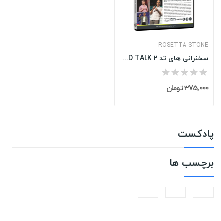
ROSETTA STONE
سخنرانی های تد TED TALK 2
375,000 تومان
پادکست
برچسب ها