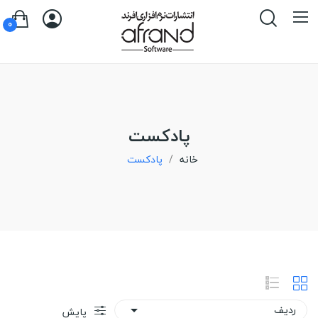
0
پادکست
خانه
پادکست
ردیف

پایش