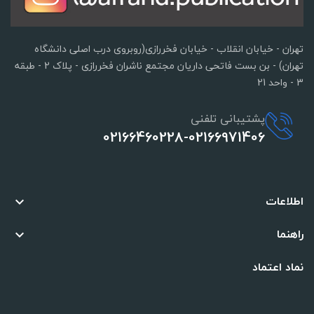
تهران - خیابان انقلاب - خیابان فخررازی(روبروی درب اصلی دانشگاه
تهران) - بن بست فاتحی داریان مجتمع ناشران فخررازی - پلاک 2 - طبقه
3 - واحد 21
پشتیبانی تلفنی
02166460228-02166971406
اطلاعات

راهنما

نماد اعتماد