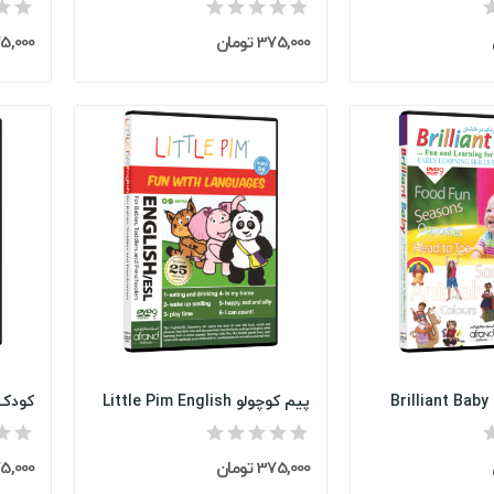
375,000 تومان
375,000 ت
B
پیم کوچولو Little Pim English
کودک هوش
375,000 تومان
375,000 ت