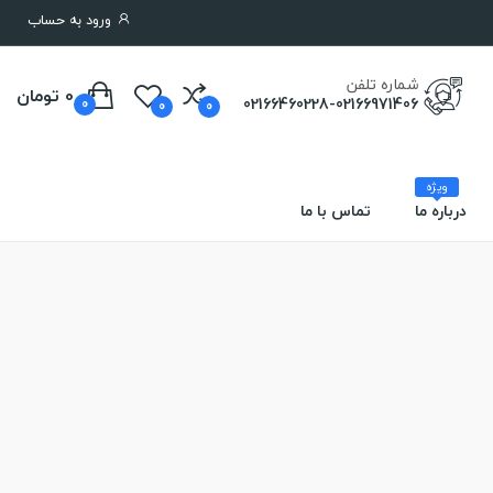
ورود به حساب
شماره تلفن
0 تومان
02166460228-02166971406
0
0
0
ویژه
درباره ما
تماس با ما