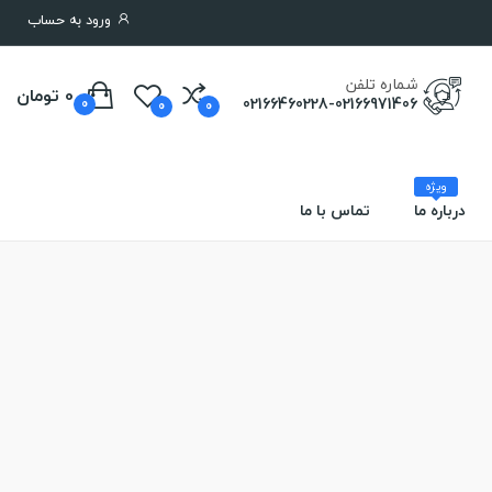
ورود به حساب
شماره تلفن
0 تومان
02166460228-02166971406
0
0
0
ویژه
درباره ما
تماس با ما