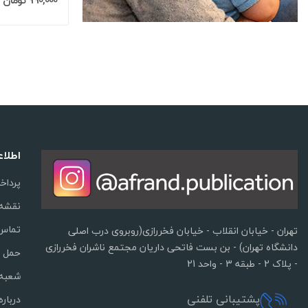
990,000 تومان
اطلا
پرداخ
نقشه
تماس 
تهران - خیابان انقلاب - خیابان فخررازی(روبروی درب اصلی
دانشگاه تهران) - بن بست فاتحی داریان مجتمع ناشران فخررازی
حمل و
- پلاک 2 - طبقه 3 - واحد 21
شعبه 
پشتیبانی تلفنی
درباره