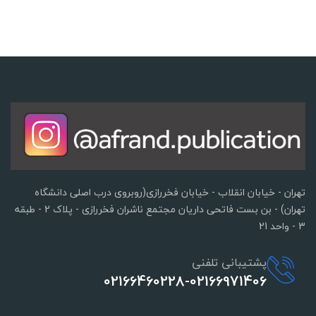
تهران - خیابان انقلاب - خیابان فخررازی(روبروی درب اصلی دانشگاه
تهران) - بن بست فاتحی داریان مجتمع ناشران فخررازی - پلاک 2 - طبقه
3 - واحد 21
پشتیبانی تلفنی
02166460228-02166971406