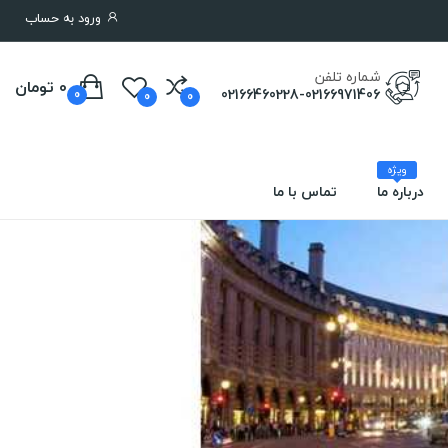
ورود به حساب
شماره تلفن
0 تومان
02166460228-02166971406
0
0
0
ویژه
درباره ما
تماس با ما