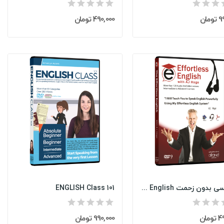
مان
490,000 تومان
انگلیسی بدون زحمت Effortless English
ENGLISH Class 101
مان
990,000 تومان