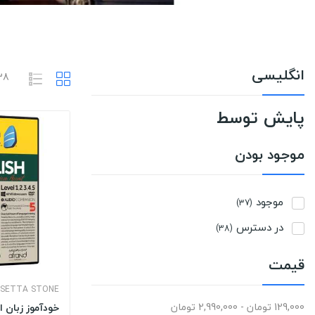
انگلیسی
38 محصول وجود
پایش توسط
موجود بودن
موجود
(37)
در دسترس
(38)
قیمت
SETTA STONE
129,000 تومان - 2,990,000 تومان