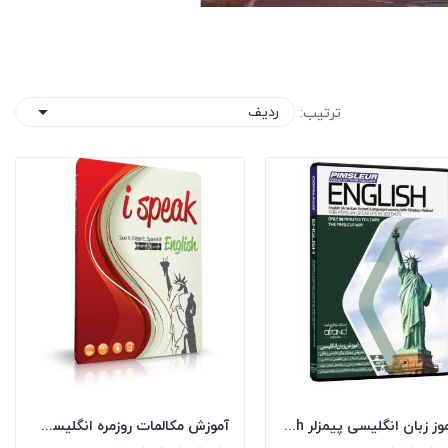
ردیف
ترتیب:

خودآموز زبان انگلیسی پیمزلر Pimsleur English
آموزش مکالمات روزمره انگلیسی I Speak English