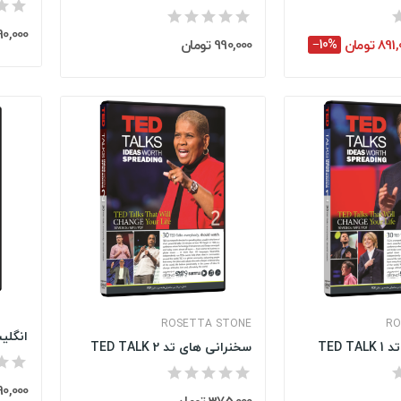
990,000 تو
89 تومان
‎−10%
990,000 تومان
(2)
(3)
ROSETTA STONE
RO
TED 
سخنرانی های تد TED TALK 2
490,000 تو