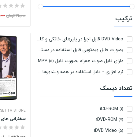
1,000
990,000 تومان
ترکیب
DVD Video قابل اجرا در پلیرهای خانگی و کامپیوتر
(6)
بصورت فایل ویدئویی قابل استفاده در دستگاه های پخش DVD و در کامپیوتر
دارای فایل صوت همراه بصورت فایل MP3
(5)
نرم افزاری - قابل استفاده در همه ویندوزها - بهمراه فایل صوت همراه بصورت MP3
تعداد دیسک
1CD-ROM
(1)
SETTA STONE
سخنرانی های تد TALK 1
1DVD-ROM
(7)
1DVD Video
(5)