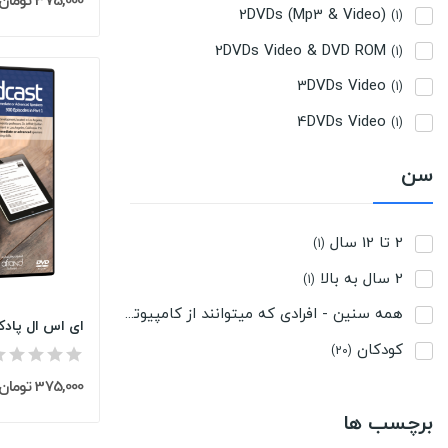
375,000 تومان
2DVDs (Mp3 & Video)
(1)
2DVDs Video & DVD ROM
(1)
3DVDs Video
(1)
4DVDs Video
(1)
سن
2 تا 12 سال
(1)
2 سال به بالا
(1)
همه سنین - افرادی که میتوانند از کامپیوتر استفاده نمایند
(14)
کودکان
(20)
375,000 تومان
برچسب ها