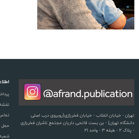
اطلا
پرداخ
نقشه
تماس 
تهران - خیابان انقلاب - خیابان فخررازی(روبروی درب اصلی
دانشگاه تهران) - بن بست فاتحی داریان مجتمع ناشران فخررازی
حمل و
- پلاک 2 - طبقه 3 - واحد 21
شعبه 