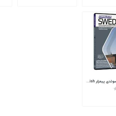
خودآموز زبان سوئدی پیمزلر Pimsleur Swedish