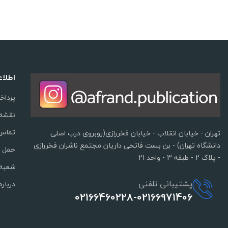
اطلا
پرداخ
نقشه
تماس 
تهران - خیابان انقلاب - خیابان فخررازی(روبروی درب اصلی
دانشگاه تهران) - بن بست فاتحی داریان مجتمع ناشران فخررازی
حمل و
- پلاک 2 - طبقه 3 - واحد 21
شعبه 
پشتیبانی تلفنی
درباره
02166460228-02166971406