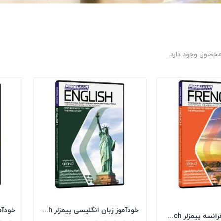
خودآموز زبان انگلیسی پیمزلر Pimsleur English
خودآموز زبان فرانسه پیمزلر Pimsleur French