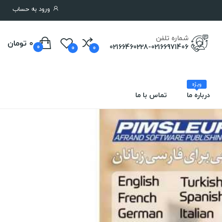
ورود به حساب
شماره تلفن
0 تومان
02166460228-02166971406
0
0
0
ویژه
درباره ما
تماس با ما