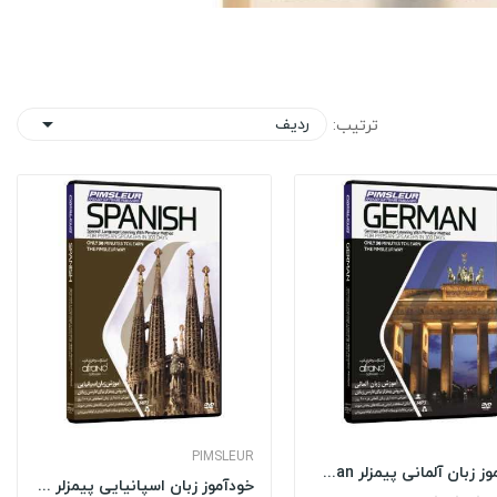
ردیف
ترتیب:

PIMSLEUR
خودآموز زبان آلمانی پیمزلر Pimsleur German
خودآموز زبان اسپانیایی پیمزلر Pimsleur Spanish