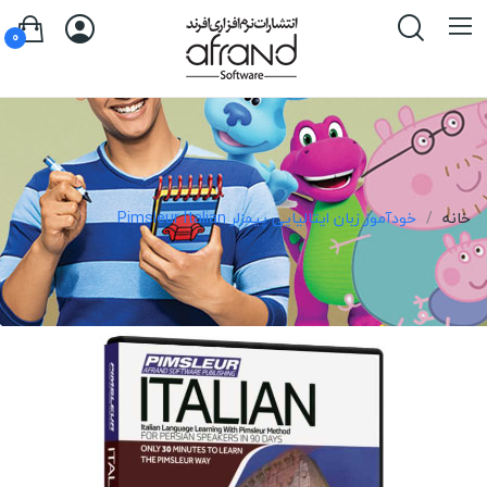
0
خانه
خودآموز زبان ایتالیایی پیمزلر Pimsleur Italian