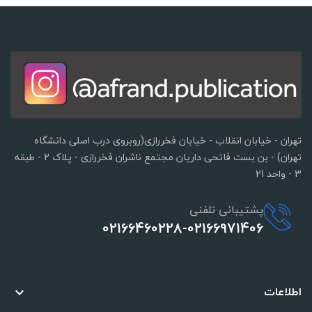
تهران - خیابان انقلاب - خیابان فخررازی(روبروی درب اصلی دانشگاه
تهران) - بن بست فاتحی داریان مجتمع ناشران فخررازی - پلاک 2 - طبقه
3 - واحد 21
پشتیبانی تلفنی
02166460228-02166971406
اطلاعات
