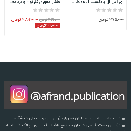
ای اس ال پادکست ESL Podcast 1
فلش مموری کارتون و برنامه کودک انگلیسی | 9...
375,000 تومان
2,890,000 تومان
2,990,000 تومان
-100,000 تومان
تهران - خیابان انقلاب - خیابان فخررازی(روبروی درب اصلی دانشگاه
تهران) - بن بست فاتحی داریان مجتمع ناشران فخررازی - پلاک 2 - طبقه