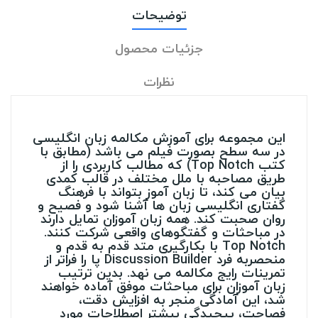
توضیحات
جزئیات محصول
نظرات
این مجموعه برای آموزش مکالمه زبان انگلیسی
در سه سطح بصورت فیلم می باشد (مطابق با
کتب Top Notch) که مطالب کاربردی را از
طریق مصاحبه با ملل مختلف در قالب کمدی
بیان می کند، تا زبان آموز بتواند با فرهنگ
گفتاری انگلیسی زبان ها آشنا شود و فصیح و
روان صحبت کند. همه زبان آموزان تمایل دارند
در مباحثات و گفتگوهای واقعی شرکت کنند.
Top Notch با بکارگیری متد قدم به قدم و
منحصربه فرد Discussion Builder پا را فراتر از
تمرینات رایج مکالمه می نهد. بدین ترتیب
زبان آموزان برای مباحثات موفق آماده خواهند
شد، این آمادگی منجر به افزایش دقت،
فصاحت، پیچیدگی بیشتر اصطلاحات مورد