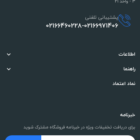
3 - واحد 21
پشتیبانی تلفنی
02166460228-02166971406
اطلاعات

راهنما

نماد اعتماد
خبرنامه
برای دریافت تخفیفات ویژه در خبرنامه فروشگاه مشترک شوید