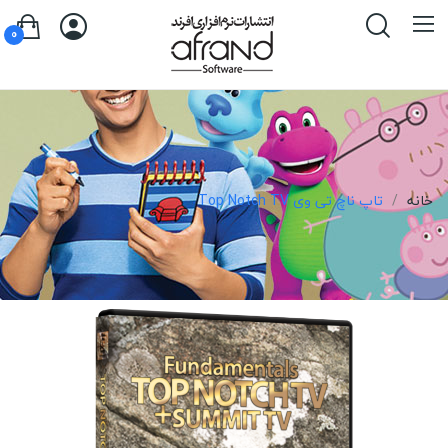
0
خانه
تاپ ناچ تی وی Top Notch TV