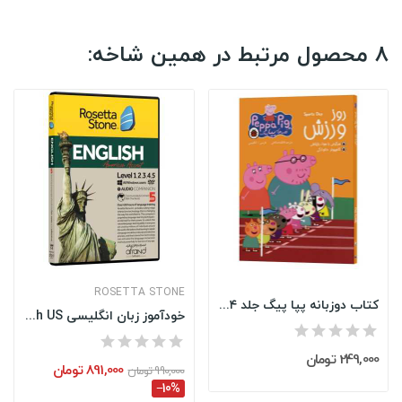
8 محصول مرتبط در همین شاخه:
ROSETTA STONE
کتاب دوزبانه پپا پیگ جلد ۴ | روز ورزش | فارسی و...
خودآموز زبان انگلیسی Rosetta Stone English US...
249,000 تومان
891,000 تومان
990,000 تومان
‎−10%