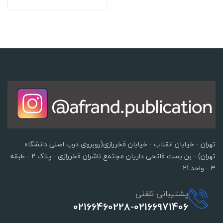
تهران - خیابان انقلاب - خیابان فخررازی(روبروی درب اصلی دانشگاه
تهران) - بن بست فاتحی داریان مجتمع ناشران فخررازی - پلاک 2 - طبقه
3 - واحد 21
پشتیبانی تلفنی
02166460228-02166971406