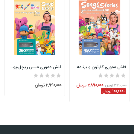
فلش مموری کارتون و برنامه کودک انگلیسی | 9...
فلش مموری میس ریچل،پوکویو،سوپر سیمپل سانگز 260...
2,890,000 تومان
2,990,000 تومان
2,990,000 تومان
-100,000 تومان