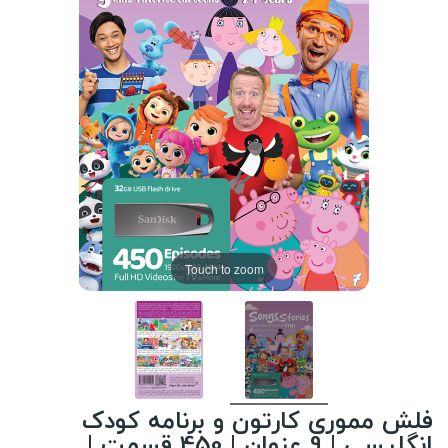
Touch to zoom
فلش مموری کارتون و برنامه کودک
انگلیسی | 9 عنوان | 450 قسمت |