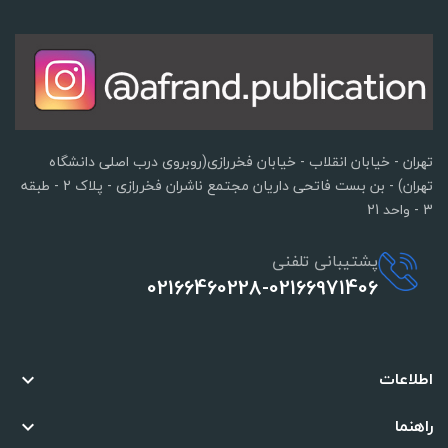
تهران - خیابان انقلاب - خیابان فخررازی(روبروی درب اصلی دانشگاه
تهران) - بن بست فاتحی داریان مجتمع ناشران فخررازی - پلاک 2 - طبقه
3 - واحد 21
پشتیبانی تلفنی
02166460228-02166971406
اطلاعات

راهنما
