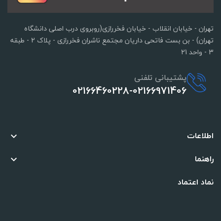
تهران - خیابان انقلاب - خیابان فخررازی(روبروی درب اصلی دانشگاه
تهران) - بن بست فاتحی داریان مجتمع ناشران فخررازی - پلاک 2 - طبقه
3 - واحد 21
پشتیبانی تلفنی
02166460228-02166971406
اطلاعات

راهنما

نماد اعتماد