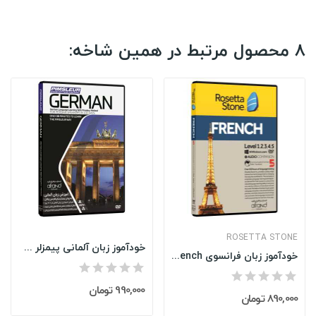
8 محصول مرتبط در همین شاخه:
ROSETTA STONE
خودآموز زبان آلمانی پیمزلر Pimsleur German
خودآموز زبان فرانسوی Rosetta Stone French نسخه...
990,000 تومان
890,000 تومان