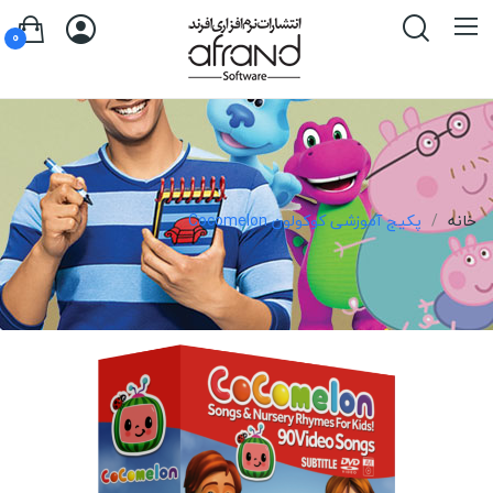
0
خانه
پکیج آموزشی کوکولون Cocomelon