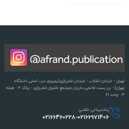
تهران - خیابان انقلاب - خیابان فخررازی(روبروی درب اصلی دانشگاه
تهران) - بن بست فاتحی داریان مجتمع ناشران فخررازی - پلاک 2 - طبقه
3 - واحد 21
پشتیبانی تلفنی
02166460228-02166971406