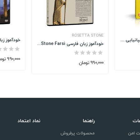
ROSETTA STONE
آموزش مکالمات روزمره اسپانیایی I Speak Spanish
خودآموز زبان فارسی Rosetta Stone Farsi
990,000 تومان
990,000 تومان
عات
راهنما
نماد اعتماد
ت امن
محصولات پرفروش