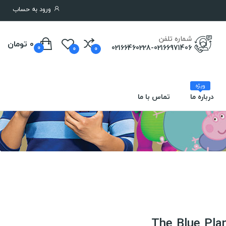
ورود به حساب
شماره تلفن
0 تومان
02166460228-02166971406
0
0
0
ویژه
درباره ما
تماس با ما