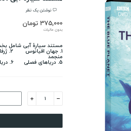
نوشتن یک نظر
375,000 تومان
بدون مالیات
مستند سیارۀ آبی شامل بخش
منجمد
5. دریاهای فصلی 6. دریاهای مرجانی 7. جزر و مد دریاها 8. سواحل