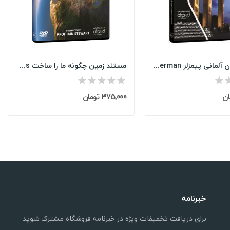
خودآموز زبان آلمانی پیمزلر Pimsleur German
مستند زمین چگونه ما را ساخت How Earth Made Us
375,000 تومان
خبرنامه
برای دریافت تخفیفات ویژه در خبرنامه فروشگاه مشترک شوید