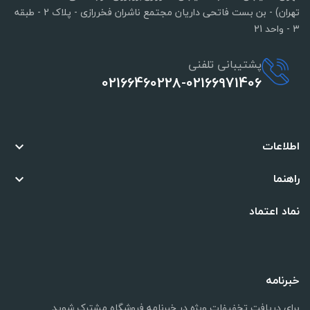
تهران) - بن بست فاتحی داریان مجتمع ناشران فخررازی - پلاک 2 - طبقه
3 - واحد 21
پشتیبانی تلفنی
02166460228-02166971406
اطلاعات

راهنما

نماد اعتماد
خبرنامه
برای دریافت تخفیفات ویژه در خبرنامه فروشگاه مشترک شوید