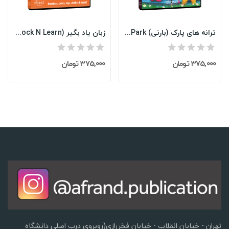
ترانه های پارک (بارنی) Barney Songs from the Park
زبان یاد بگیر (Learn A Language (Rock N Learn
375,000 تومان
375,000 تومان
تهران - خیابان انقلاب - خیابان فخررازی(روبروی درب اصلی دانشگاه