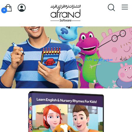
0
خانه
سوپر جوجو Super JoJo