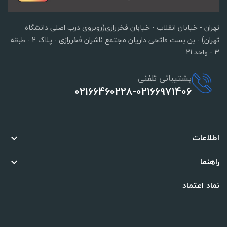
تهران - خیابان انقلاب - خیابان فخررازی(روبروی درب اصلی دانشگاه
تهران) - بن بست فاتحی داریان مجتمع ناشران فخررازی - پلاک 2 - طبقه
3 - واحد 21
پشتیبانی تلفنی
02166460228-02166971406
اطلاعات

راهنما

نماد اعتماد