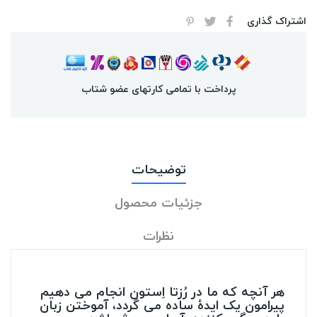
اشتراک گذاری
پرداخت با تمامی کارتهای عضو شتاب
توضیحات
جزئیات محصول
نظرات
هر آنچه که ما در رُزتا اِستون انجام می دهیم
پیرامون یک ایدۀ ساده می گردد، آموختن زبان