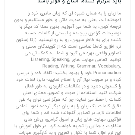
باید سرگرم کننده، آسان و موثر باشد.
ما زبان را به همان شیوه ای که زبان مادری خود را
آموخته اید، یعنی به صورت ذاتی و بطور مستقیم و بدون
ترجمه کردن، به شما می آموزیم. بدین معنا که دیگر با
توضیحات گرامری پیچیده و لیستی از کلمات خسته
کننده برای به خاطر سپردن، رو به رو نیستید. رُزتا اِستون
نرم افزاری کاملاً تعاملی است که از گویندگان محلی و
تصاویر واقعی بهره می گیرد و شما به کمک آن می
توانید تمامی مهارت های Listening, Speaking,
Reading, Writing, Grammar, Vocabulary,
Pronunciation خود را بهبود بخشید؛ تلفظ خود را بررسی
کرده و در صورت نیاز آن را اصلاح نمایید؛ دایرة لغات خود
را گسترش دهید و در مکالمات کاربردی به طور فعال
شرکت کنید. استفاده از صوت و تصویر، معنای اصلی
کلمات را حفظ می نماید؛ چرا که هرگز نمی توان به طور
دقیق کلمات یک زبان را به زبان دیگر ترجمه نمود. تمامی
اطلاعات لازم، در تصاویر گنجانده شده اند و شما برای
فراگیری مهارت های زبان و اصول گرامری، روش های
متفاوت و جذابی را تجربه خواهید کرد. در طول آموزش با
این نرم افزار، شما با تکرار و تمرین و به کارگیری عبارات