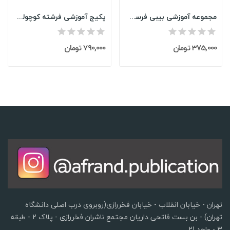
مجموعه آموزشی بیبی فرست Baby First
پکیج آموزشی فرشته کوچولو Little Angel
375,000 تومان
790,000 تومان
تهران - خیابان انقلاب - خیابان فخررازی(روبروی درب اصلی دانشگاه
تهران) - بن بست فاتحی داریان مجتمع ناشران فخررازی - پلاک 2 - طبقه
3 - واحد 21