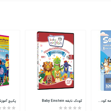
فلش مموری کارتون و برنامه کودک انگلیسی | ۶...
کودک نابغه Baby Einstein