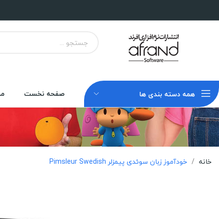
صفحه نخست
مح
همه دسته بندی ها
خانه
خودآموز زبان سوئدی پیمزلر Pimsleur Swedish