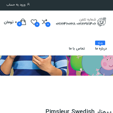
ورود به حساب
شماره تلفن
0 تومان
02166460228-02166971406
0
0
0
ویژه
درباره ما
تماس با ما
Pimsleur S