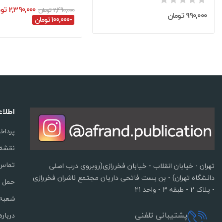
2,390,000 تومان
2,490,000 تومان
990,000 تومان
-100,000 تومان
اطلا
پرداخ
نقشه
تماس 
تهران - خیابان انقلاب - خیابان فخررازی(روبروی درب اصلی
دانشگاه تهران) - بن بست فاتحی داریان مجتمع ناشران فخررازی
حمل و
- پلاک 2 - طبقه 3 - واحد 21
شعبه 
پشتیبانی تلفنی
درباره