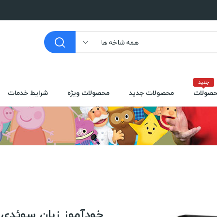
همه شاخه ها
جدید
صولات
محصولات جدید
محصولات ویژه
شرایط خدمات
خودآموز زبان سوئدی پیمزلر wedish