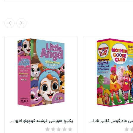
پکیج آموزشی مادرگوس کلاب Mother Goose Club
پکیج آموزشی فرشته کوچولو Little Angel