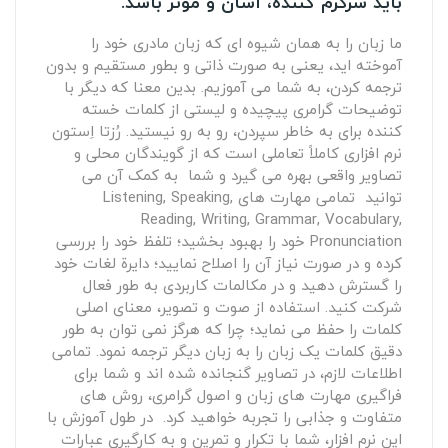
باید سرگرم کننده، آسان و موثر باشد.
ما زبان را به همان شیوه ای که زبان مادری خود را
آموخته اید، یعنی به صورت ذاتی و بطور مستقیم و بدون
ترجمه کردن، به شما می آموزیم. بدین معنا که دیگر با
توضیحات گرامری پیچیده و لیستی از کلمات خسته
کننده برای به خاطر سپردن، رو به رو نیستید. رُزتا اِستون
نرم افزاری کاملاً تعاملی است که از گویندگان محلی و
تصاویر واقعی بهره می گیرد و شما به کمک آن می
توانید تمامی مهارت های Listening, Speaking,
Reading, Writing, Grammar, Vocabulary,
Pronunciation خود را بهبود بخشید؛ تلفظ خود را بررسی
کرده و در صورت نیاز آن را اصلاح نمایید؛ دایرة لغات خود
را گسترش دهید و در مکالمات کاربردی به طور فعال
شرکت کنید. استفاده از صوت و تصویر، معنای اصلی
کلمات را حفظ می نماید؛ چرا که هرگز نمی توان به طور
دقیق کلمات یک زبان را به زبان دیگر ترجمه نمود. تمامی
اطلاعات لازم، در تصاویر گنجانده شده اند و شما برای
فراگیری مهارت های زبان و اصول گرامری، روش های
متفاوت و جذابی را تجربه خواهید کرد. در طول آموزش با
این نرم افزار، شما با تکرار و تمرین و به کارگیری عبارات