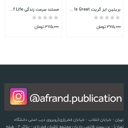
بریتین ایز گریت British Council-Britain Is Great
مستند سرعت زندگی Speed of Life
375,000 تومان
375,000 تومان
تهران - خیابان انقلاب - خیابان فخررازی(روبروی درب اصلی دانشگاه
تهران) - بن بست فاتحی داریان مجتمع ناشران فخررازی - پلاک 2 - طبقه