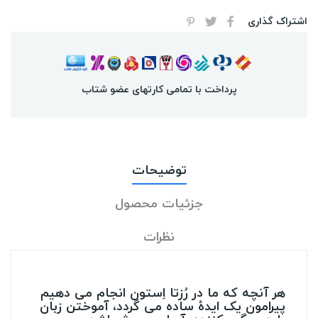
اشتراک گذاری
پرداخت با تمامی کارتهای عضو شتاب
توضیحات
جزئیات محصول
نظرات
هر آنچه که ما در رُزتا اِستون انجام می دهیم
پیرامون یک ایدۀ ساده می گردد، آموختن زبان