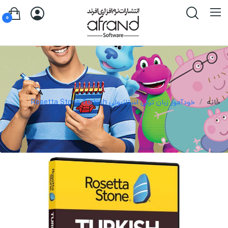
0
خانه
خودآموز زبان ترکی استانبولی Rosetta Stone Turkish