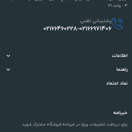
3 - واحد 21
پشتیبانی تلفنی
02166460228-02166971406
اطلاعات

راهنما

نماد اعتماد
خبرنامه
برای دریافت تخفیفات ویژه در خبرنامه فروشگاه مشترک شوید