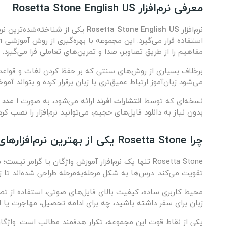
معرفی نرم‌افزار Rosetta Stone English US
نرم‌افزار
Rosetta Stone English US
یکی از شناخته‌شده‌ترین نرم
استفاده قرار می‌گیرد. این مجموعه با بهره‌گیری از روش آموزشی
n
مفاهیم را از طریق تصاویر، صدا و تمرین‌های تعاملی فرا می‌گیرد.
می‌شود زبان‌آموز ارتباط عمیق‌تری با زبان برقرار کرده و بتواند آم
نسخه‌ای که توسط
انتشارات افرند
ارائه می‌شود، به صورت
۱ عدد DVD
بدون نیاز به دانلود فایل‌های حجیم، می‌توانید نرم‌افزار را نصب کرده
چرا Rosetta Stone یکی از بهترین نرم‌افزارهای آموزش زبان است؟
Rosetta Stone تنها یک نرم‌افزار آموزش واژگان یا گرامر نیست؛ بلکه یک سیستم آموزشی کامل است که چهار مهارت اصلی زبان یعنی
تقویت می‌کند. درس‌ها به شکل مرحله‌به‌مرحله طراحی شده‌اند تا 
محیط کاربری ساده، کیفیت بالای فایل‌های صوتی، استفاده از ت
زبان برای سفر داشته باشید، چه برای ادامه تحصیل، مهاجرت یا ارتقای شغلی، Rosetta Stone می‌تواند همراه مطمئنی در
یکی از نقاط قوت این مجموعه، تکرار هدفمند مطالب است. واژگا