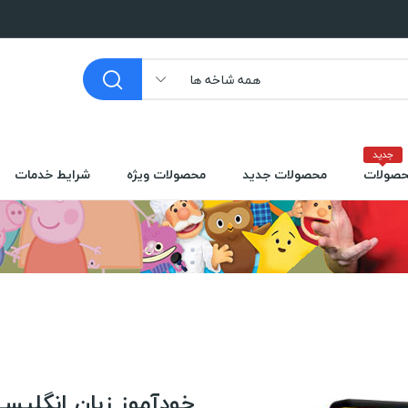
همه شاخه ها
جدید
صولات
محصولات جدید
محصولات ویژه
شرایط خدمات
خودآموز زبان انگلیسی Rosetta Stone English US نسخه