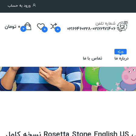
ورود به حساب
شماره تلفن
0 تومان
02166460228-02166971406
0
0
0
ویژه
درباره ما
تماس با ما
 کامل