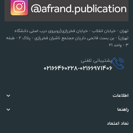
تهران - خیابان انقلاب - خیابان فخررازی(روبروی درب اصلی دانشگاه
تهران) - بن بست فاتحی داریان مجتمع ناشران فخررازی - پلاک 2 - طبقه
3 - واحد 21
پشتیبانی تلفنی
02166460228-02166971406
اطلاعات

راهنما

نماد اعتماد