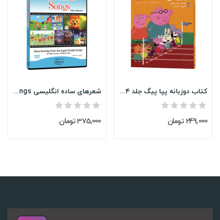
کتاب دوزبانه پپا پیگ جلد ۴ | روز ورزش | فارسی و...
شعرهای ساده انگلیسی Super Simple Songs
249,000 تومان
375,000 تومان