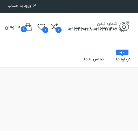
ورود به حساب
شماره تلفن
0 تومان
02166460228-02166971406
0
0
0
ویژه
درباره ما
تماس با ما